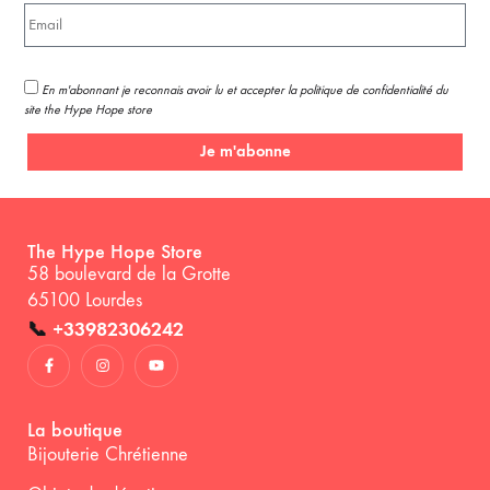
En m'abonnant je reconnais avoir lu et accepter la politique de confidentialité du
site the Hype Hope store
Je m'abonne
The Hype Hope Store
58 boulevard de la Grotte
65100 Lourdes
📞
+33982306242
La boutique
Bijouterie Chrétienne