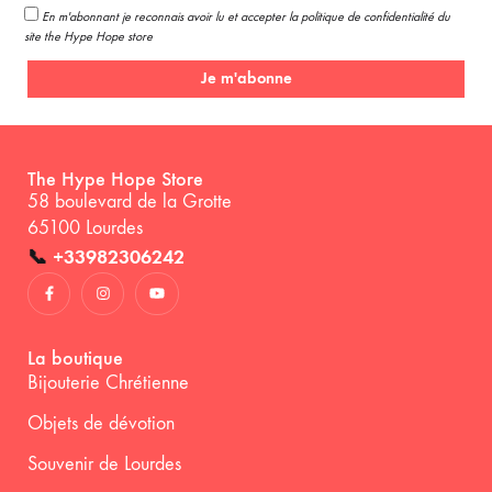
En m'abonnant je reconnais avoir lu et accepter la politique de confidentialité du
site the Hype Hope store
Je m'abonne
The Hype Hope Store
58 boulevard de la Grotte
65100 Lourdes
📞
+33982306242
La boutique
Bijouterie Chrétienne
Objets de dévotion
Souvenir de Lourdes