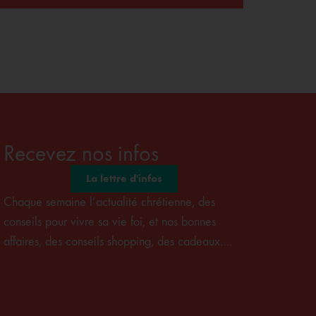
Recevez nos infos
La lettre d'infos
Chaque semaine l’actualité chrétienne, des
conseils pour vivre sa vie foi, et nos bonnes
affaires, des conseils shopping, des cadeaux….