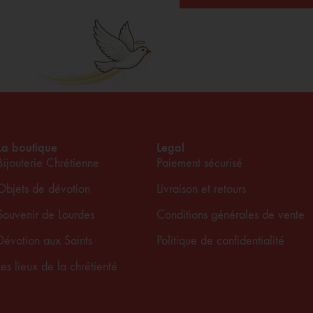
La boutique
Legal
Bijouterie Chrétienne
Paiement sécurisé
Objets de dévotion
Livraison et retours
Souvenir de Lourdes
Conditions générales de vente
Dévotion aux Saints
Politique de confidentialité
Les lieux de la chrétienté