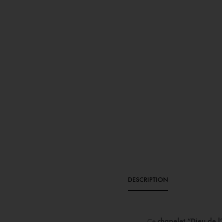
DESCRIPTION
Ce
chapelet “Dieu de l