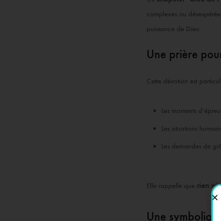
complexes ou désespérées.I
puissance de Dieu.
Une prière pour 
Cette dévotion est particu
Les moments d’épreu
Les situations humain
Les demandes de grâ
Elle rappelle que
rien n’
Une symbolique