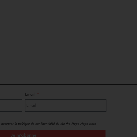
Email
 accepter la politique de confidentialité du site the Hype Hope store
Je m'abonne