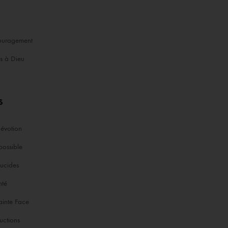
ouragement
es à Dieu
s
dévotion
possible
lucides
nté
ainte Face
ructions