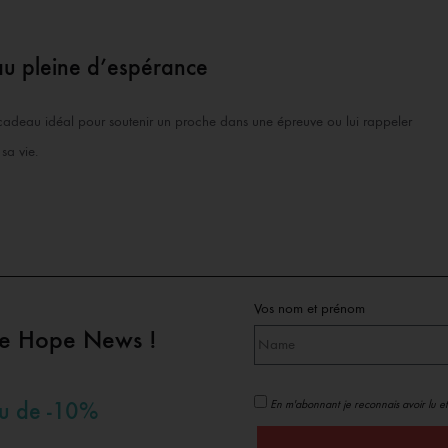
u pleine d’espérance
cadeau idéal pour soutenir un proche dans une épreuve ou lui rappeler
sa vie.
Vos nom et prénom
pe Hope News !
En m'abonnant je reconnais avoir lu et
au de -10%