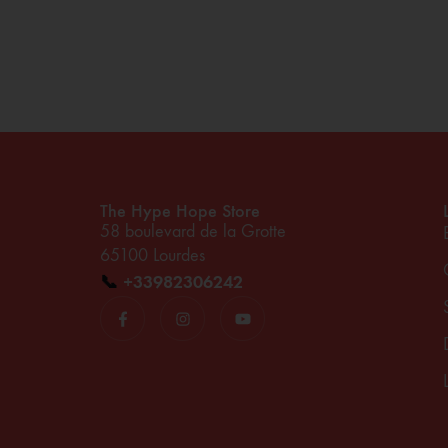
The Hype Hope Store
58 boulevard de la Grotte
65100 Lourdes
📞
+33982306242