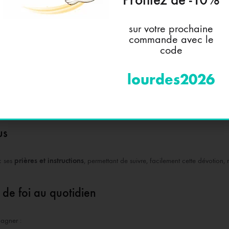
sur votre prochaine
commande avec le
code
quant l’amour et le sacrifice du Christ
ntant la Sainte Face
lourdes2026
la prière et à la méditation
us
c ses
prières et instructions
, permettant de suivre, facilement cette dévotion
e foi au quotidien
agner :