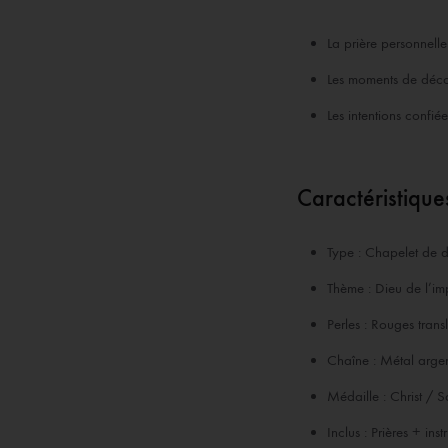
La prière personnelle
Les moments de déc
Les intentions confié
Caractéristique
Type : Chapelet de 
Thème : Dieu de l’im
Perles : Rouges trans
Chaîne : Métal arge
Médaille : Christ / S
Inclus : Prières + inst