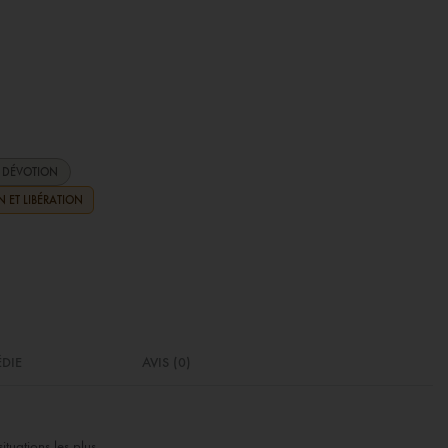
E DÉVOTION
 ET LIBÉRATION
ÉDIE
AVIS (0)
ituations les plus