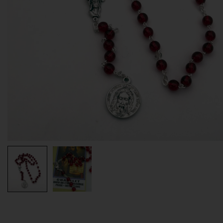
EX-VOTOS ET COEURS SACRÉS
MÉDAILLES JÉSUS
CRO
BOUGIES ET CIERGES
MÉDAILLE SAINTS
SYM
CUSTODES ET PYXIDES
MÉDAILLES ENFANTS
CHA