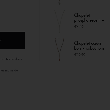
Lourdes
ACIER INOX
Chapelet
 LOURDES
phosphorescent –
Vierge de Lourdes
€
4.40
er
Chapelet cœurs
bois – cabochons
marials et croix
€
10.80
rouge Lourdes
e confiante dans
 les mains du