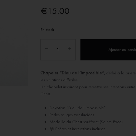
IX RÉGIONALES
🛐 PRIER LES SAINTS
MARIAGE
€
15.00
JONCS
SOUVENIRS DE
BOLES CHRÉTIENS
COLLIER
En stock
PELETS
Ajouter au pani
Chapelet “Dieu de l’impossible”
, dédié à la prièr
les situations difficiles.
Un chapelet inspirant pour remettre ses intentions entre
Christ.
Dévotion “Dieu de l’impossible”
Perles rouges translucides
Médaille du Christ souffrant (Sainte Face)
📖 Prières et instructions incluses