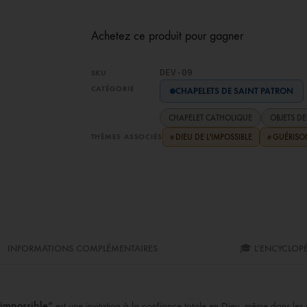
Achetez ce produit pour gagner
DEV-09
SKU
CATÉGORIE
CHAPELETS DE SAINT PATRON
CHAPELET CATHOLIQUE
OBJETS D
THÈMES ASSOCIÉS
DIEU DE L'IMPOSSIBLE
GUÉRISON
#
#
INFORMATIONS COMPLÉMENTAIRES
🎓 L’ENCYCLOP
’impossible”
est une invitation à la confiance totale en Dieu, même dans les s