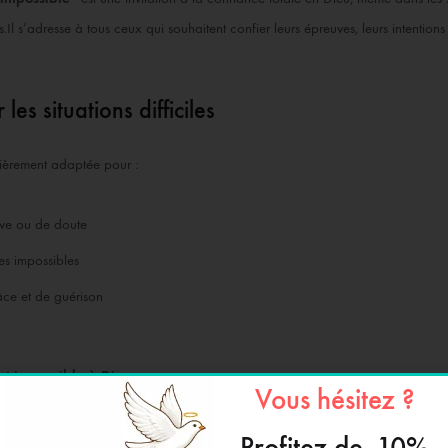
l s’adresse à tous ceux qui souhaitent confier leurs épreuves, leurs intentions
les situations difficiles
lièrement adaptée pour :
ve ou de doute
es impossibles
ce et de guérison
est impossible à Dieu
.
Vous hésitez ?
 forte
Profitez de -10%