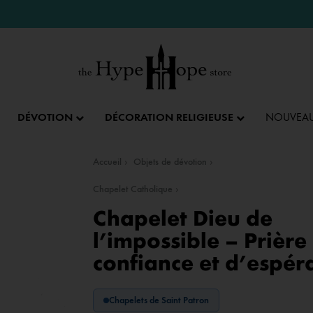
DÉVOTION
DÉCORATION RELIGIEUSE
NOUVEAU
Accueil
Objets de dévotion
IX ET PENDENTIFS
FÊTES ET LITURGIE
COLLECTION IMPÉRIALE
SACREMENTS
Chapelet Catholique
Chapelet Dieu de
AUTRES BIJOUX
DENTIFS
💝 SAINT VALENTIN
CADEAU DE BAPT
l’impossible – Prière
confiance et d’espér
IX
✝️ PÂQUES ET SEMAINE SAINTE
CADEAU DE CO
BAGUES
CIFIX
NOËL
CADEAU DE CON
BRACELETS
Chapelets de Saint Patron