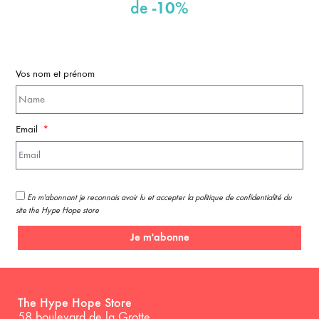
-10%
de
Vos nom et prénom
Email
En m'abonnant je reconnais avoir lu et accepter la politique de confidentialité du
site the Hype Hope store
Je m'abonne
The Hype Hope Store
58 boulevard de la Grotte