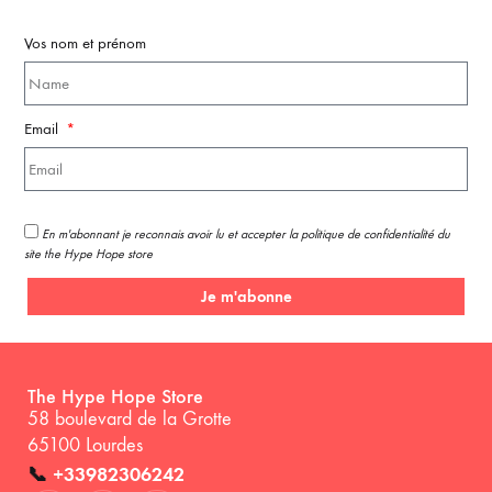
Vos nom et prénom
Email
En m'abonnant je reconnais avoir lu et accepter la politique de confidentialité du
site the Hype Hope store
Je m'abonne
The Hype Hope Store
58 boulevard de la Grotte
65100 Lourdes
📞
+33982306242