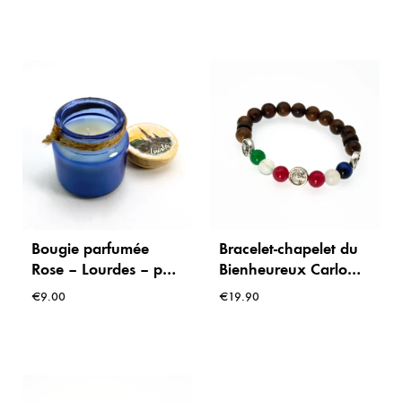
Bougie parfumée
Bracelet-chapelet du
Rose – Lourdes – pot
Bienheureux Carlo
en verre bleu avec
Acutis – perles en
€
9.00
€
19.90
couvercle bois
bois et couleurs du
monde