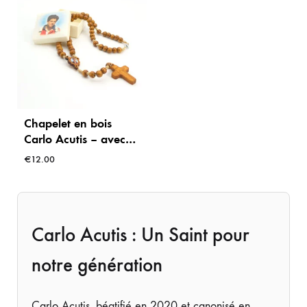
Chapelet en bois
Carlo Acutis – avec
reliquaire photo –
€
12.00
étui inclus
Carlo Acutis : Un Saint pour
notre génération
Carlo Acutis, béatifié en 2020 et canonisé en