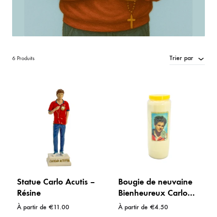
Trier par
6 Produits
Statue Carlo Acutis –
Bougie de neuvaine
Résine
Bienheureux Carlo
Acutis – 9 jours –
À partir de
€
11.00
À partir de
€
4.50
blanche