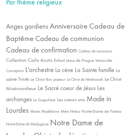
Par thème religieux
Cadeau de
Anniversaire
Anges gardiens
Baptême
Cadeau de communion
Cadeau de confirmation
Cadeau de naissance
Collection Carlo Acutis
Enfant Jesus de Prague
Immaculée
L'orchestre
La Sainte famille
La cène
La
Conception
sainte Trinité
Le Christ
Le Christ Bon pasteur
Le Christ de Medinaceli
Le Sacré coeur de Jésus
Les
Miséricordieux
Made in
archanges
Les coeurs unis
Le Scapulaire
Lourdes
Notre-Dame de Fatima
Marie Madeleine
Mère Térésa
Notre Dame de
Notre-Dame de Medjugorje