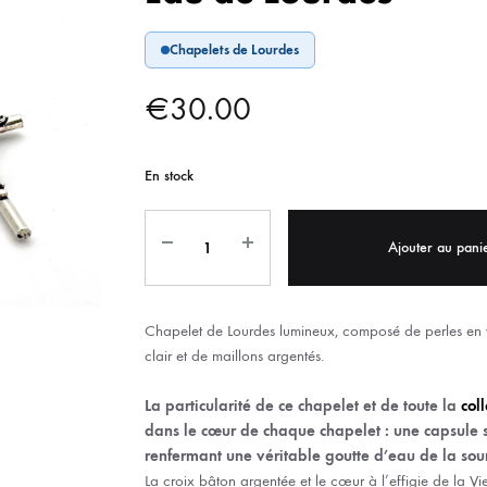
IX RÉGIONALES
🛐 PRIER LES SAINTS
MARIAGE
JONCS
Chapelets de Lourdes
SOUVENIRS DE
BOLES CHRÉTIENS
COLLIER
€
30.00
PELETS
En stock
Ajouter au pani
Chapelet de Lourdes lumineux, composé de perles en ve
clair et de maillons argentés.
La particularité de ce chapelet et de toute la
col
dans le cœur de chaque chapelet : une capsule s
renfermant une véritable goutte d’eau de la sou
La croix bâton argentée et le cœur à l’effigie de la V