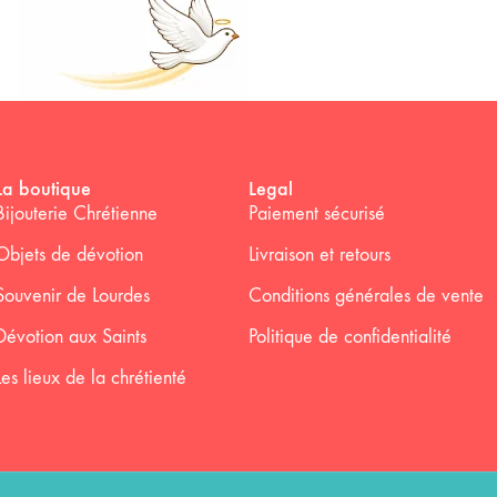
La boutique
Legal
Bijouterie Chrétienne
Paiement sécurisé
Objets de dévotion
Livraison et retours
Souvenir de Lourdes
Conditions générales de vente
Dévotion aux Saints
Politique de confidentialité
Les lieux de la chrétienté