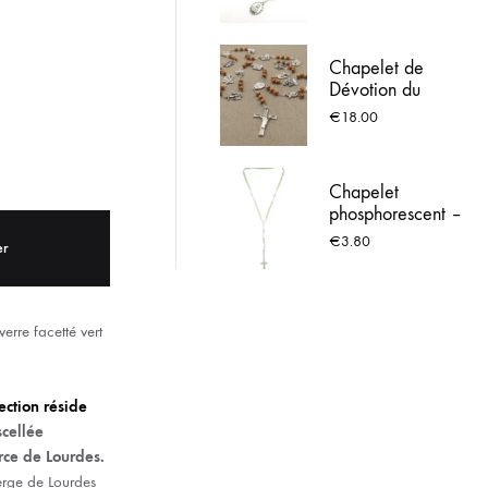
en Bois - Livret de
ACIER INOX
Prière Inclus
Chapelet de
 LOURDES
Dévotion du
Chemin de Croix -
€
18.00
Perles en Bois et
Médailles des 14
Stations
Chapelet
phosphorescent –
Croix Lourdes
€
3.80
er
rre facetté vert
lection réside
cellée
rce de Lourdes.
ierge de Lourdes