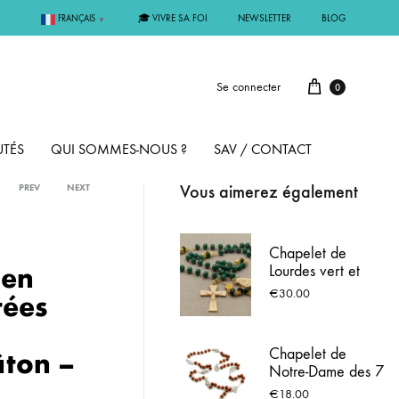
🎓 VIVRE SA FOI
NEWSLETTER
BLOG
FRANÇAIS
▼
Se connecter
0
TÉS
QUI SOMMES-NOUS ?
SAV / CONTACT
Vous aimerez également
PREV
NEXT
PAR MÉTAL
Chapelet de
 en
Lourdes vert et
ÊME
ARGENT
dorée avec eau
€
30.00
tées
de Lourdes
MMUNION
OR
Chapelet de
âton –
Notre-Dame des 7
FIRMATION
PLAQUÉ OR
Douleurs - Grains
€
18.00