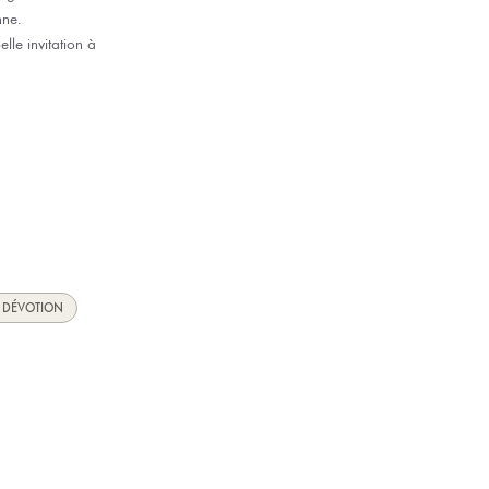
nne.
lle invitation à
E DÉVOTION