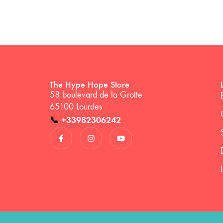
The Hype Hope Store
58 boulevard de la Grotte
65100 Lourdes
📞
+33982306242