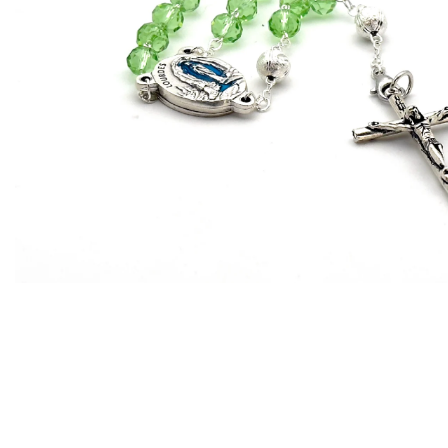
EX-VOTOS ET COEURS SACRÉS
MÉDAILLES JÉSUS
CRO
BOUGIES ET CIERGES
MÉDAILLE SAINTS
SYM
CUSTODES ET PYXIDES
MÉDAILLES ENFANTS
CHA