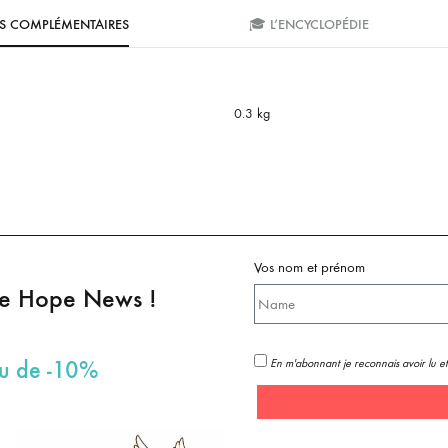
S COMPLÉMENTAIRES
🎓 L’ENCYCLOPÉDIE
0.3 kg
Vos nom et prénom
pe Hope News !
En m'abonnant je reconnais avoir lu et
au de -10%