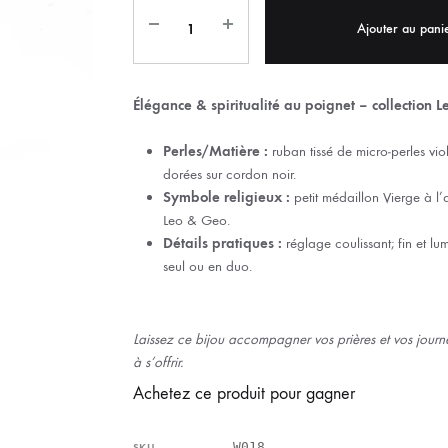
IX RÉGIONALES
🛐 PRIER LES SAINTS
MARIAGE
JONCS
Ajouter au pani
SOUVENIRS DE
BOLES CHRÉTIENS
COLLIER
Élégance & spiritualité au poignet – collection 
PELETS
Perles/Matière :
ruban tissé de micro‑perles viol
dorées sur cordon noir.
Symbole religieux :
petit médaillon Vierge à l’a
Leo & Geo.
Détails pratiques :
réglage coulissant; fin et lu
seul ou en duo.
Laissez ce bijou accompagner vos prières et vos journé
à s’offrir.
Achetez ce produit pour gagner
W018
SKU