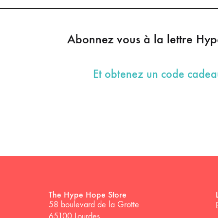
Abonnez vous à la lettre Hy
Et obtenez un code cade
The Hype Hope Store
58 boulevard de la Grotte
65100 Lourdes