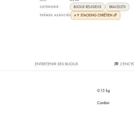
CATÉGORIE
BIJOUX RELIGIEUX
BRACELETS
THÈMES ASSOCIÉS
✝️ STACKING CHRÉTIEN 🌈
#
ENTRETENIR SES BIJOUX
🎓 L’ENCY
0.15 kg
Cordon