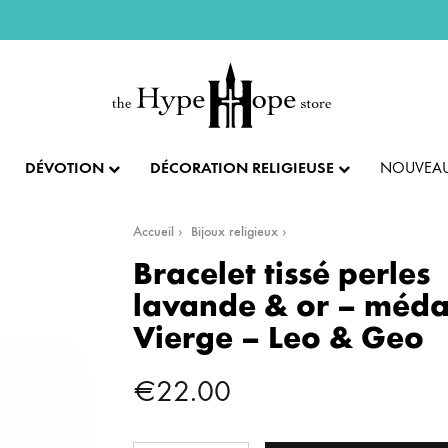
DÉVOTION
DÉCORATION RELIGIEUSE
NOUVEAU
Accueil
Bijoux religieux
IX ET PENDENTIFS
FÊTES ET LITURGIE
COLLECTION IMPÉRIALE
SACREMENTS
Bracelet tissé perles
lavande & or – médai
AUTRES BIJOUX
DENTIFS
💝 SAINT VALENTIN
CADEAU DE BAPT
Vierge – Leo & Geo
IX
✝️ PÂQUES ET SEMAINE SAINTE
CADEAU DE CO
BAGUES
€
22.00
CIFIX
NOËL
CADEAU DE CON
BRACELETS