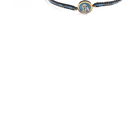
EX-VOTOS ET COEURS SACRÉS
MÉDAILLES JÉSUS
CRO
BOUGIES ET CIERGES
MÉDAILLE SAINTS
SYM
CUSTODES ET PYXIDES
MÉDAILLES ENFANTS
CHA