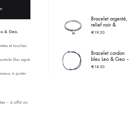
ACIER INOX
er
Bracelet argenté,
 LOURDES
relief noir &
Médaille de
Leo & Geo.
€
19.20
Lourdes
ettes et touches
Bracelet cordon
bleu Leo & Geo –
uréole lilas signé
Croix argentée
€
14.50
réglable
mineux; à porter
es – à offrir ou