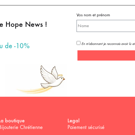
Vos nom et prénom
pe Hope News !
En m'abonnant je reconnais avoir lu et
au de -10%
La boutique
Legal
Bijouterie Chrétienne
Paiement sécurisé