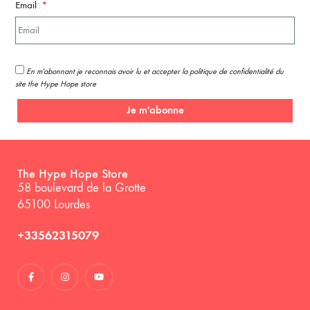
Email
En m'abonnant je reconnais avoir lu et accepter la politique de confidentialité du
site the Hype Hope store
Je m'abonne
The Hype Hope Store
58 boulevard de la Grotte
65100 Lourdes
+33562315079