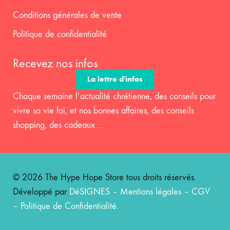
Conditions générales de vente
Politique de confidentialité
Recevez nos infos
La lettre d'infos
Chaque semaine l’actualité chrétienne, des conseils pour
vivre sa vie foi, et nos bonnes affaires, des conseils
shopping, des cadeaux….
© 2026 The Hype Hope Store tous droits réservés.
Développé par
DéSIGNES
–
Mentions légales
–
CGV
–
Politique de Confidentialité
.