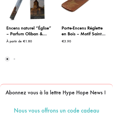
Encens naturel “Église”
Porte-Encens Réglette
– Parfum Oliban &
en Bois – Motif Saint
Myrrhe (6*20
Michel Archange et
À partir de
€
1.80
€
3.90
bâtonnets)
Étoiles Dorées pour
Bâtonnets
Abonnez vous à la lettre Hype Hope News !
Nous vous offrons un code cadeau