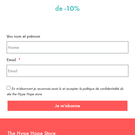
-10%
de
Vos nom et prénom
Email
En m'abonnant je reconnais avoir lu et accepter la politique de confidentialité du
site the Hype Hope store
Je m'abonne
The Hype Hope Store