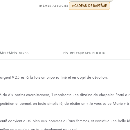
THÈMES ASSOCIÉS
CADEAU DE BAPTÊME
#
MPLÉMENTAIRES
ENTRETENIR SES BIJOUX
argent 925 est à la fois un bijou raffiné et un objet de dévotion.
 de dix petites excroissances, il représente une dizaine de chapelet. Porté aut
uotidien et permet, en toute simplicité, de réciter un « Je vous salue Marie » 
entif convient aussi bien aux hommes qu’aux femmes, et constitue une belle i
mière communion ou tout simplement pour soi.