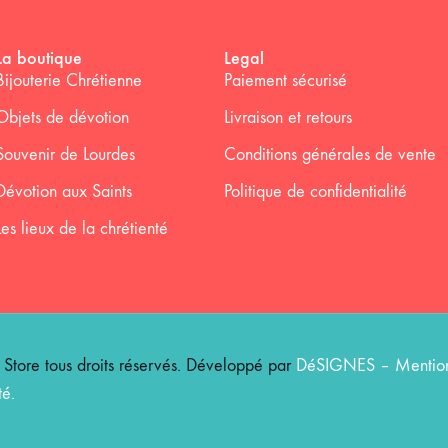
La boutique
Legal
Bijouterie Chrétienne
Paiement sécurisé
Objets de dévotion
Livraison et retours
Souvenir de Lourdes
Conditions générales de vente
Dévotion aux Saints
Politique de confidentialité
Les lieux de la chrétienté
ore tous droits réservés. Développé par
DéSIGNES
–
Mention
té
.