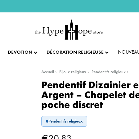
DÉVOTION
DÉCORATION RELIGIEUSE
NOUVEAU
Accueil
Bijoux religieux
Pendentifs religieux
IX ET PENDENTIFS
FÊTES ET LITURGIE
COLLECTION IMPÉRIALE
SACREMENTS
Pendentif Dizainier 
Argent – Chapelet d
AUTRES BIJOUX
DENTIFS
💝 SAINT VALENTIN
CADEAU DE BAPT
poche discret
IX
✝️ PÂQUES ET SEMAINE SAINTE
CADEAU DE CO
BAGUES
Pendentifs religieux
CIFIX
NOËL
CADEAU DE CON
BRACELETS
€
20.83