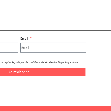
Email
 accepter la politique de confidentialité du site the Hype Hope store
Je m'abonne