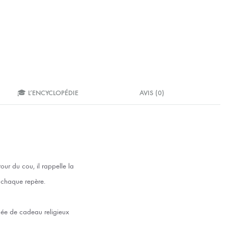
🎓 L’ENCYCLOPÉDIE
AVIS (0)
our du cou, il rappelle la
à chaque repère.
dée de cadeau religieux