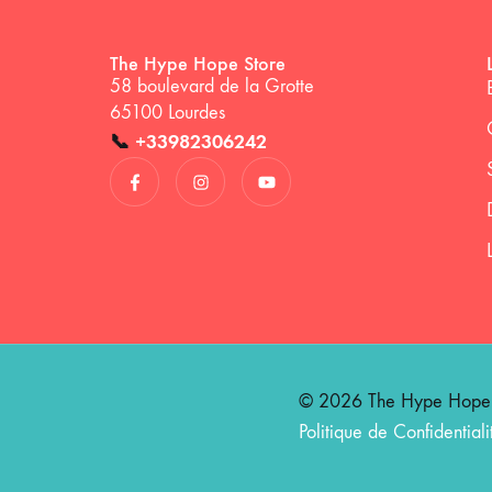
The Hype Hope Store
58 boulevard de la Grotte
65100 Lourdes
📞
+33982306242
© 2026 The Hype Hope St
Politique de Confidentiali