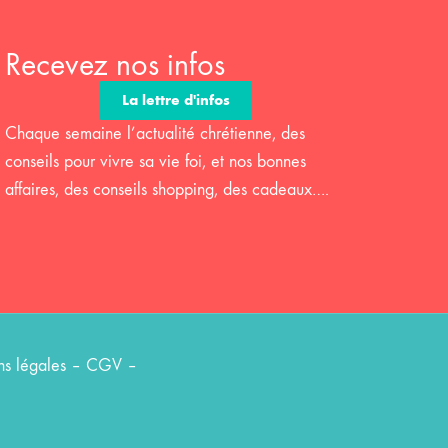
Recevez nos infos
La lettre d'infos
Chaque semaine l’actualité chrétienne, des
conseils pour vivre sa vie foi, et nos bonnes
affaires, des conseils shopping, des cadeaux….
s légales
–
CGV
–