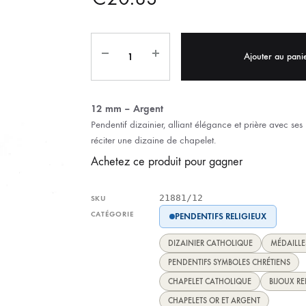
IX RÉGIONALES
🛐 PRIER LES SAINTS
MARIAGE
JONCS
SOUVENIRS DE
BOLES CHRÉTIENS
COLLIER
Ajouter au pani
PELETS
12 mm – Argent
Pendentif dizainier, alliant élégance et prière avec se
réciter une dizaine de chapelet.
Achetez ce produit pour gagner
21881/12
SKU
CATÉGORIE
PENDENTIFS RELIGIEUX
DIZAINIER CATHOLIQUE
MÉDAILLE
PENDENTIFS SYMBOLES CHRÉTIENS
CHAPELET CATHOLIQUE
BIJOUX RE
CHAPELETS OR ET ARGENT