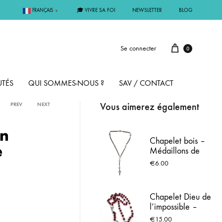
🎓 VIVRE SA FOI
NEWSLETTER
BLOG
FRANÇAIS
▼
Se connecter
0
TÉS
QUI SOMMES-NOUS ?
SAV / CONTACT
Vous aimerez également
PREV
NEXT
PAR MÉTAL
en
Chapelet bois –
e
Médaillons de
ÊME
ARGENT
Lourdes
€
6.00
MMUNION
OR
Chapelet Dieu de
l’impossible –
FIRMATION
PLAQUÉ OR
Prière de
€
15.00