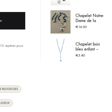
confiance et
ACIER INOX
d’espérance
Chapelet Notre-
 LOURDES
Dame de la
er
Charité
€
16.00
Chapelet bois
s 10 repères pour
bleu enfant –
Croix de Lourdes
€
3.40
S RELIGIEUSES
LIGIEUX