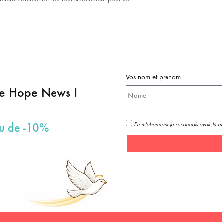
Vos nom et prénom
pe Hope News !
En m'abonnant je reconnais avoir lu et
au de -10%