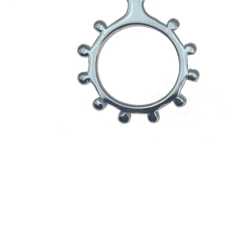
EX-VOTOS ET COEURS SACRÉS
MÉDAILLES JÉSUS
CRO
BOUGIES ET CIERGES
MÉDAILLE SAINTS
SYM
CUSTODES ET PYXIDES
MÉDAILLES ENFANTS
CHA