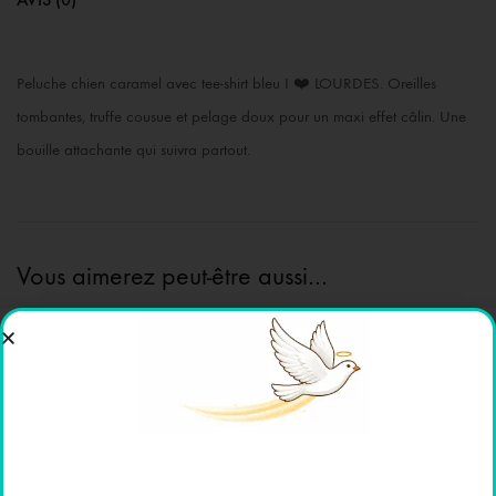
Peluche chien caramel avec tee-shirt bleu I ❤️ LOURDES. Oreilles
tombantes, truffe cousue et pelage doux pour un maxi effet câlin. Une
bouille attachante qui suivra partout.
Vous aimerez peut-être aussi…