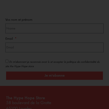
Vos nom et prénom
Email
En m'abonnant je reconnais avoir lu et accepter la politique de confidentialité du
site the Hype Hope store
Je m'abonne
The Hype Hope Store
58 boulevard de la Grotte
65100 Lourdes