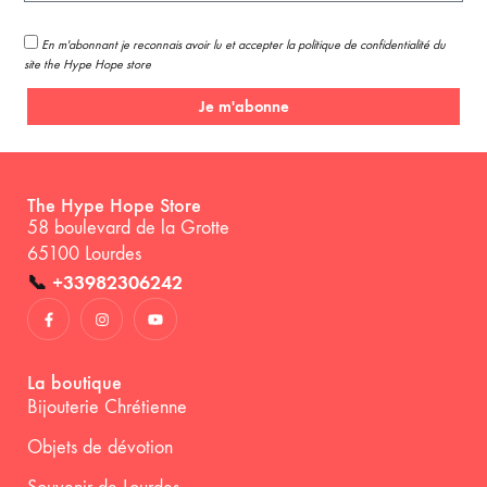
En m'abonnant je reconnais avoir lu et accepter la politique de confidentialité du
site the Hype Hope store
Je m'abonne
The Hype Hope Store
58 boulevard de la Grotte
65100 Lourdes
📞
+33982306242
La boutique
Bijouterie Chrétienne
Objets de dévotion