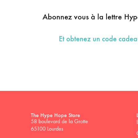
Abonnez vous à la lettre Hy
Et obtenez un code cade
The Hype Hope Store
58 boulevard de la Grotte
65100 Lourdes