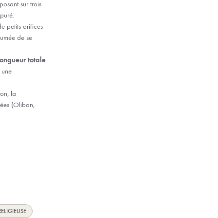
osant sur trois
puré.
 petits orifices
 fumée de se
ongueur totale
r une
on, la
rées (Oliban,
ELIGIEUSE