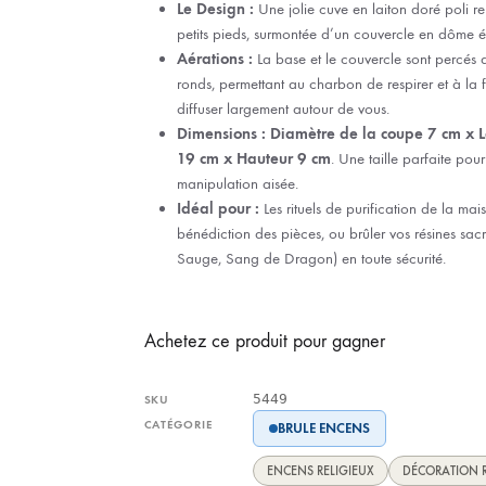
Le Design :
Une jolie cuve en laiton doré poli rep
petits pieds, surmontée d’un couvercle en dôme é
Aérations :
La base et le couvercle sont percés de
ronds, permettant au charbon de respirer et à la
diffuser largement autour de vous.
Dimensions :
Diamètre de la coupe 7 cm x L
19 cm x Hauteur 9 cm
. Une taille parfaite pou
manipulation aisée.
Idéal pour :
Les rituels de purification de la mais
bénédiction des pièces, ou brûler vos résines sac
Sauge, Sang de Dragon) en toute sécurité.
Achetez ce produit pour gagner
5449
SKU
CATÉGORIE
BRULE ENCENS
ENCENS RELIGIEUX
DÉCORATION R