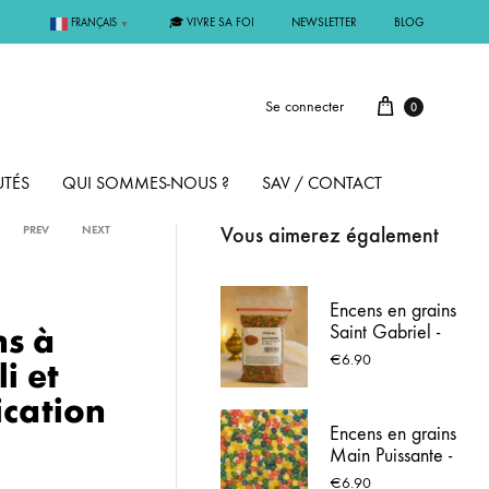
🎓 VIVRE SA FOI
NEWSLETTER
BLOG
FRANÇAIS
▼
Se connecter
0
TÉS
QUI SOMMES-NOUS ?
SAV / CONTACT
Vous aimerez également
PREV
NEXT
PAR MÉTAL
Encens en grains
ns à
Saint Gabriel -
ÊME
ARGENT
Sachet de 100g
€
6.90
i et
ication
MMUNION
OR
Encens en grains
Main Puissante -
FIRMATION
PLAQUÉ OR
Sachet de 100g
€
6.90