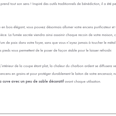
nd tout son sens ! Inspiré des outils traditionnels de bénédiction, il a été p
n bois élégant, vous pouvez désormais allumer votre encens purificateur et
ièce. La fumée sacrée viendra ainsi assainir chaque recoin de votre maison, c
fum de paix dans votre foyer, sans que vous n’ayez jamais à toucher le métal
tits pieds vous permettent de le poser de façon stable pour le laisser refroidir.
’intérieur de la coupe étant plat, la chaleur du charbon ardent se diffusera v
encens en grains et pour protéger durablement le laiton de votre encensoir
la cuve avec un peu de sable décoratif
avant chaque utilisation.