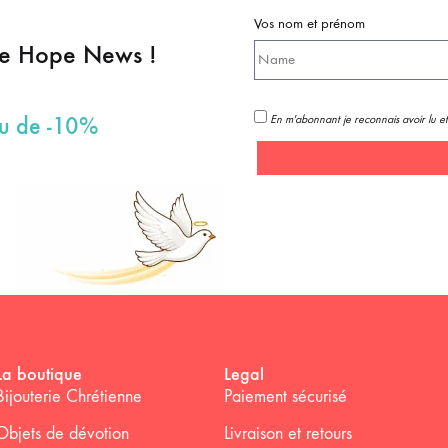
Vos nom et prénom
pe Hope News !
En m'abonnant je reconnais avoir lu et
au de -10%
La boutique
Legal
Bijouterie Chrétienne
Paiement sécurisé
Objets de dévotion
Livraison et retours