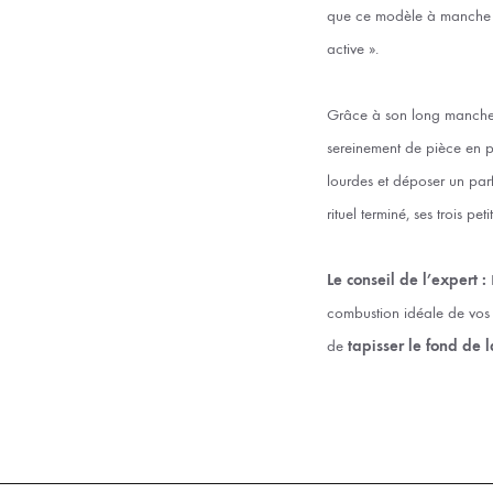
que ce modèle à manche pre
active ».
Grâce à son long manche e
sereinement de pièce en p
lourdes et déposer un par
rituel terminé, ses trois pe
Le conseil de l’expert :
L
combustion idéale de vos 
de
tapisser le fond de 