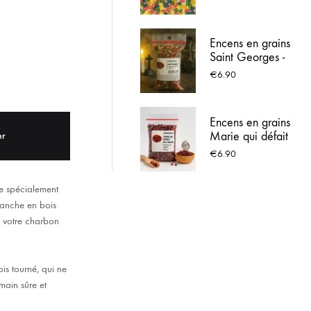
ACIER INOX
Encens en grains
 LOURDES
Saint Georges -
Sachet de 100g
€
6.90
Encens en grains
Marie qui défait
er
les noeuds -
€
6.90
Sachet de 100g
ée spécialement
manche en bois
 votre charbon
s tourné, qui ne
main sûre et