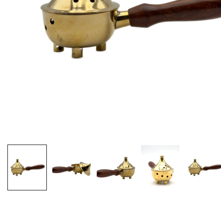
EX-VOTOS ET COEURS SACRÉS
MÉDAILLES JÉSUS
CRO
BOUGIES ET CIERGES
MÉDAILLE SAINTS
SYM
CUSTODES ET PYXIDES
MÉDAILLES ENFANTS
CHA