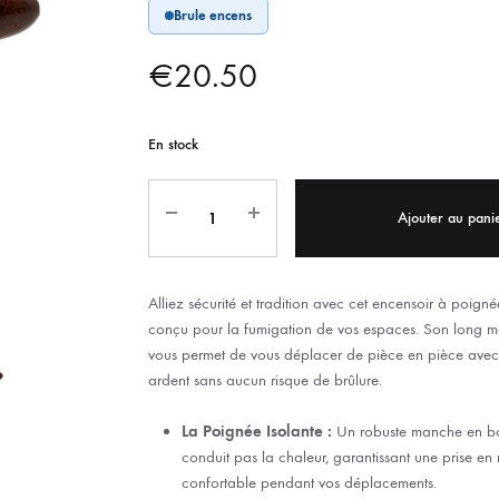
Brule encens
IX RÉGIONALES
🛐 PRIER LES SAINTS
MARIAGE
JONCS
€
20.50
SOUVENIRS DE
BOLES CHRÉTIENS
COLLIER
PELETS
En stock
Ajouter au pani
Alliez sécurité et tradition avec cet encensoir à poign
conçu pour la fumigation de vos espaces. Son long 
vous permet de vous déplacer de pièce en pièce avec
ardent sans aucun risque de brûlure.
La Poignée Isolante :
Un robuste manche en boi
conduit pas la chaleur, garantissant une prise en 
confortable pendant vos déplacements.