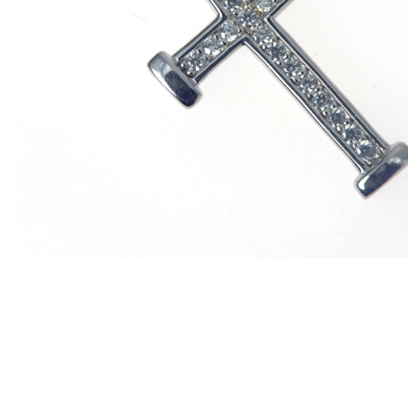
EX-VOTOS ET COEURS SACRÉS
MÉDAILLES JÉSUS
CRO
BOUGIES ET CIERGES
MÉDAILLE SAINTS
SYM
CUSTODES ET PYXIDES
MÉDAILLES ENFANTS
CHA