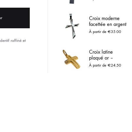
relief
ACIER INOX
er
Croix moderne
 LOURDES
facettée en argent
massif
À partir de
€
35.00
dentif raffiné et
Croix latine
plaqué or –
pendentif religieux
À partir de
€
24.50
classique et
intemporel