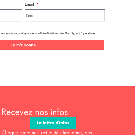
Email
 accepter la politique de confidentialité du site the Hype Hope store
Je m'abonne
Recevez nos infos
La lettre d'infos
Chaque semaine l’actualité chrétienne, des