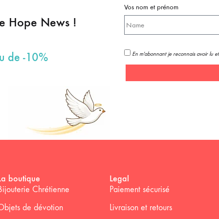
Vos nom et prénom
pe Hope News !
En m'abonnant je reconnais avoir lu et
au de -10%
La boutique
Legal
Bijouterie Chrétienne
Paiement sécurisé
Objets de dévotion
Livraison et retours