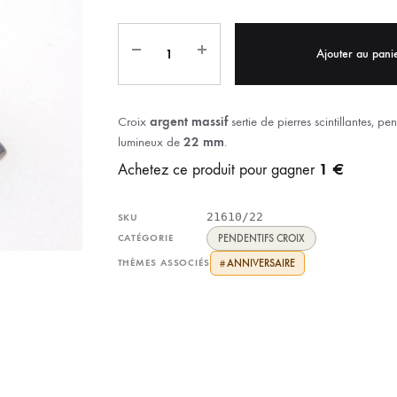
IX RÉGIONALES
🛐 PRIER LES SAINTS
MARIAGE
JONCS
Ajouter au pani
SOUVENIRS DE
BOLES CHRÉTIENS
COLLIER
PELETS
Croix
argent massif
sertie de pierres scintillantes, pen
lumineux de
22 mm
.
1 €
Achetez ce produit pour gagner
21610/22
SKU
CATÉGORIE
PENDENTIFS CROIX
THÈMES ASSOCIÉS
ANNIVERSAIRE
#