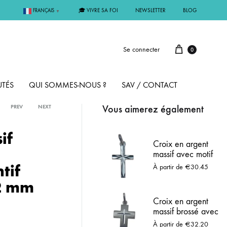
🎓 VIVRE SA FOI
NEWSLETTER
BLOG
FRANÇAIS
▼
Se connecter
0
TÉS
QUI SOMMES-NOUS ?
SAV / CONTACT
Vous aimerez également
PREV
NEXT
PAR MÉTAL
if
Croix en argent
massif avec motif
ÊME
ARGENT
étoilé
tif
À partir de
€
30.45
22 mm
MMUNION
OR
Croix en argent
massif brossé avec
FIRMATION
PLAQUÉ OR
croix polie en
À partir de
€
32.20