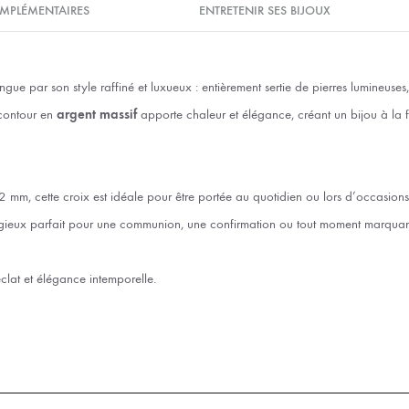
MPLÉMENTAIRES
ENTRETENIR SES BIJOUX
ngue par son style raffiné et luxueux : entièrement sertie de pierres lumineuses, 
contour en
argent massif
apporte chaleur et élégance, créant un bijou à la 
mm, cette croix est idéale pour être portée au quotidien ou lors d’occasions s
gieux parfait pour une communion, une confirmation ou tout moment marquant
éclat et élégance intemporelle.