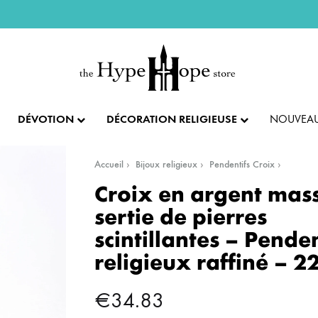
DÉVOTION
DÉCORATION RELIGIEUSE
NOUVEAU
Accueil
Bijoux religieux
Pendentifs Croix
IX ET PENDENTIFS
FÊTES ET LITURGIE
COLLECTION IMPÉRIALE
SACREMENTS
Croix en argent mass
sertie de pierres
AUTRES BIJOUX
DENTIFS
💝 SAINT VALENTIN
CADEAU DE BAPT
scintillantes – Penden
religieux raffiné – 
IX
✝️ PÂQUES ET SEMAINE SAINTE
CADEAU DE CO
BAGUES
€
34.83
CIFIX
NOËL
CADEAU DE CON
BRACELETS