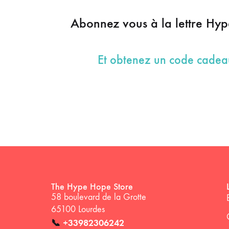
Abonnez vous à la lettre Hy
Et obtenez un code cade
The Hype Hope Store
58 boulevard de la Grotte
65100 Lourdes
📞
+33982306242