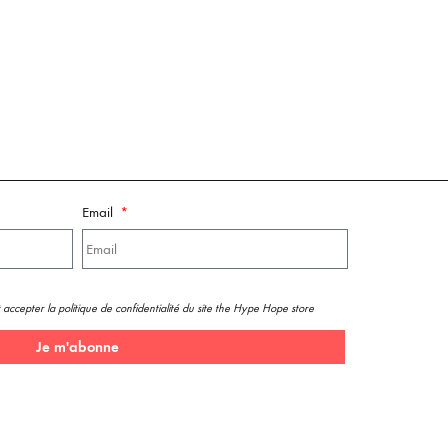
Email
 accepter la politique de confidentialité du site the Hype Hope store
Je m'abonne