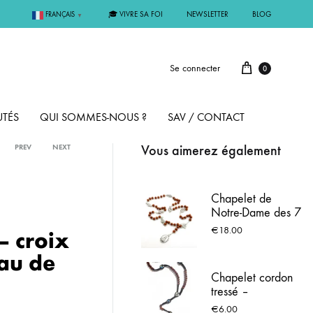
🎓 VIVRE SA FOI
NEWSLETTER
BLOG
FRANÇAIS
▼
Se connecter
0
TÉS
QUI SOMMES-NOUS ?
SAV / CONTACT
Vous aimerez également
PREV
NEXT
PAR MÉTAL
Chapelet de
Notre-Dame des 7
ÊME
ARGENT
Douleurs - Grains
€
18.00
– croix
en Bois - Livret de
Prière Inclus
au de
MMUNION
OR
Chapelet cordon
tressé –
FIRMATION
PLAQUÉ OR
médaillons marials
€
6.00