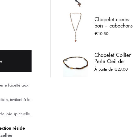
et crucifix sculpté
ACIER INOX
Chapelet cœurs
 LOURDES
bois – cabochons
marials et croix
€
10.80
rouge Lourdes
Chapelet Collier
Perle Oeil de
er
Tigre - Médaille
À partir de
€
27.00
de Saint Benoit
erre facetté aux
ion, invitent à la
 joie spirituelle.
lection réside
cellée