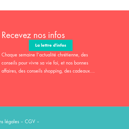
Recevez nos infos
La lettre d'infos
Chaque semaine l’actualité chrétienne, des
conseils pour vivre sa vie foi, et nos bonnes
affaires, des conseils shopping, des cadeaux….
s légales
–
CGV
–