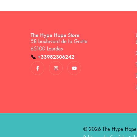
The Hype Hope Store
58 boulevard de la Grotte
65100 Lourdes
📞
+33982306242
© 2026 The Hype Hope St