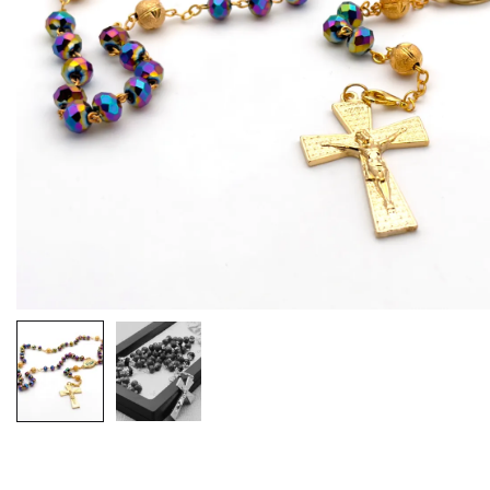
EX-VOTOS ET COEURS SACRÉS
MÉDAILLES JÉSUS
CRO
BOUGIES ET CIERGES
MÉDAILLE SAINTS
SYM
CUSTODES ET PYXIDES
MÉDAILLES ENFANTS
CHA