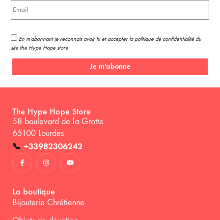
En m'abonnant je reconnais avoir lu et accepter la politique de confidentialité du
site the Hype Hope store
Je m'abonne
The Hype Hope Store
58 boulevard de la Grotte
65100 Lourdes
📞
+33982306242
La boutique
Bijouterie Chrétienne