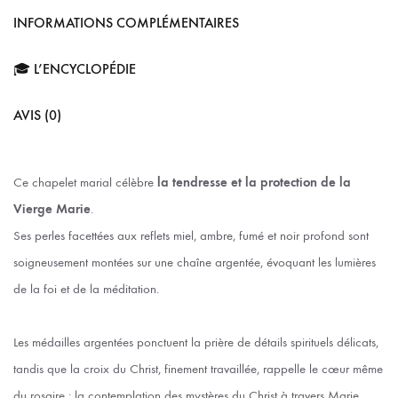
INFORMATIONS COMPLÉMENTAIRES
🎓 L’ENCYCLOPÉDIE
AVIS (0)
Ce chapelet marial célèbre
la tendresse et la protection de la
Vierge Marie
.
Ses perles facettées aux reflets miel, ambre, fumé et noir profond sont
soigneusement montées sur une chaîne argentée, évoquant les lumières
de la foi et de la méditation.
Les médailles argentées ponctuent la prière de détails spirituels délicats,
tandis que la croix du Christ, finement travaillée, rappelle le cœur même
du rosaire : la contemplation des mystères du Christ à travers Marie.