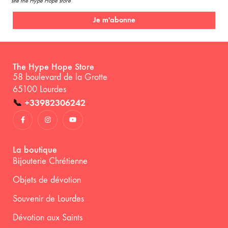
site the Hype Hope store
Je m'abonne
The Hype Hope Store
58 boulevard de la Grotte
65100 Lourdes
📞
+33982306242
La boutique
Bijouterie Chrétienne
Objets de dévotion
Souvenir de Lourdes
Dévotion aux Saints