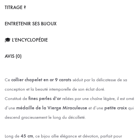
TITRAGE ?
ENTRETENIR SES BIJOUX
🎓 L’ENCYCLOPÉDIE
AVIS (0)
Ce
collier chapelet en or 9 carats
séduit par la délicatesse de sa
conception et la beauté intemporelle de son éclat doré.
Constitué de
fines perles d’or
reliées par une chaîne légère, il est orné
d’une
médaille de la Vierge Miraculeuse
et d’une
petite croix
qui
descend gracieusement le long du décolleté.
Long de
45 cm
, ce bijou allie élégance et dévotion, parfait pour