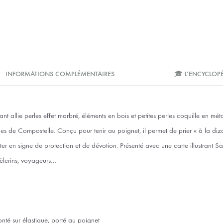
INFORMATIONS COMPLÉMENTAIRES
🎓 L’ENCYCLOP
nt allie perles effet marbré, éléments en bois et petites perles coquille en mé
es de Compostelle. Conçu pour tenir au poignet, il permet de prier « à la diza
r en signe de protection et de dévotion. Présenté avec une carte illustrant Sai
pèlerins, voyageurs…
nté sur élastique, porté au poignet