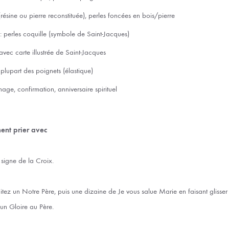
 (résine ou pierre reconstituée), perles foncées en bois/pierre
: perles coquille (symbole de Saint-Jacques)
avec carte illustrée de Saint-Jacques
a plupart des poignets (élastique)
age, confirmation, anniversaire spirituel
nt prier avec
e signe de la Croix.
citez un Notre Père, puis une dizaine de Je vous salue Marie en faisant gliss
 un Gloire au Père.