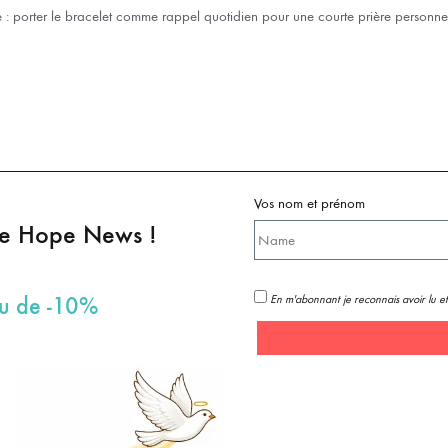
: porter le bracelet comme rappel quotidien pour une courte prière personnel
Vos nom et prénom
pe Hope News !
En m'abonnant je reconnais avoir lu et
au de -10%