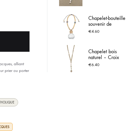
Perles en Bois et
ACIER INOX
Médailles des 14
Stations
Chapelet-bouteille
 LOURDES
souvenir de
Lourdes – mini
€
4.60
fiole et perles bois
Chapelet bois
naturel – Croix
Lourdes
acques, alliant
€
6.40
ur prier ou porter
THOLIQUE
ACQUES