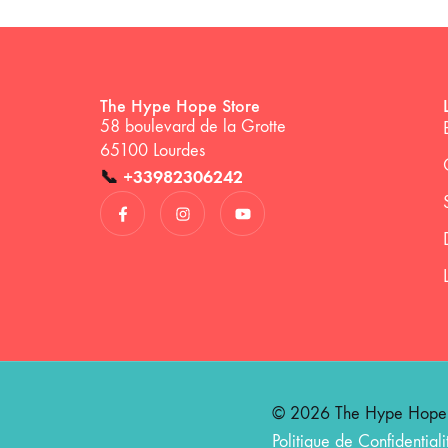
The Hype Hope Store
58 boulevard de la Grotte
65100 Lourdes
📞
+33982306242
© 2026 The Hype Hope St
Politique de Confidentiali