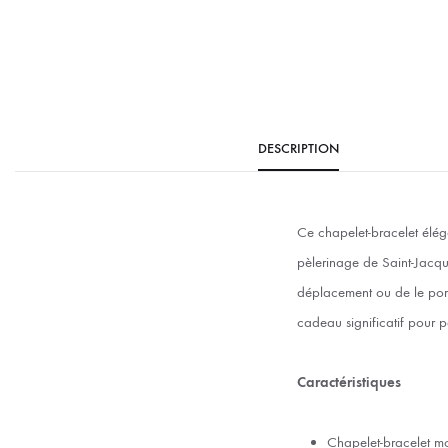
DESCRIPTION
Ce chapelet-bracelet éléga
pèlerinage de Saint-Jacqu
déplacement ou de le porte
cadeau significatif pour 
Caractéristiques
Chapelet-bracelet mo