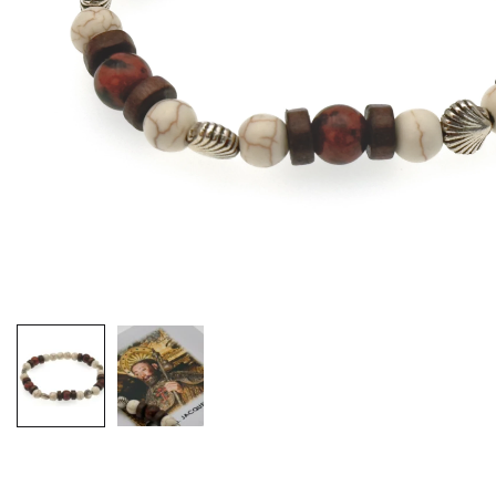
EX-VOTOS ET COEURS SACRÉS
MÉDAILLES JÉSUS
CRO
BOUGIES ET CIERGES
MÉDAILLE SAINTS
SYM
CUSTODES ET PYXIDES
MÉDAILLES ENFANTS
CHA