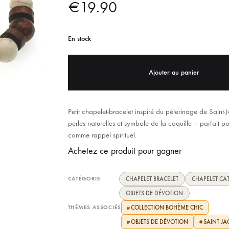
€
19.90
IX RÉGIONALES
🛐 PRIER LES SAINTS
MARIAGE
JONCS
SOUVENIRS DE
BOLES CHRÉTIENS
En stock
COLLIER
PELETS
Ajouter au panier
Petit chapelet-bracelet inspiré du pèlerinage de Saint-J
perles naturelles et symbole de la coquille — parfait po
comme rappel spirituel.
Achetez ce produit pour gagner
CATÉGORIE
CHAPELET BRACELET
CHAPELET CA
OBJETS DE DÉVOTION
THÈMES ASSOCIÉS
COLLECTION BOHÈME CHIC
#
OBJETS DE DÉVOTION
SAINT J
#
#