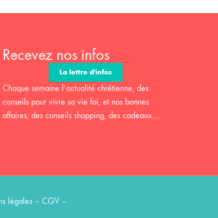
Recevez nos infos
La lettre d'infos
Chaque semaine l’actualité chrétienne, des
conseils pour vivre sa vie foi, et nos bonnes
affaires, des conseils shopping, des cadeaux….
s légales
–
CGV
–