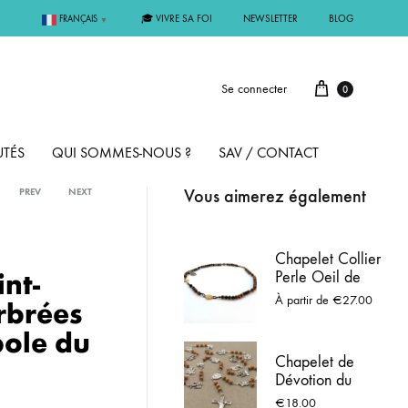
🎓 VIVRE SA FOI
NEWSLETTER
BLOG
FRANÇAIS
▼
Se connecter
0
TÉS
QUI SOMMES-NOUS ?
SAV / CONTACT
Vous aimerez également
PREV
NEXT
PAR MÉTAL
Chapelet Collier
nt-
Perle Oeil de
ÊME
ARGENT
Tigre - Médaille
À partir de
€
27.00
rbrées
de Saint Benoit
bole du
MMUNION
OR
Chapelet de
Dévotion du
FIRMATION
PLAQUÉ OR
Chemin de Croix -
€
18.00