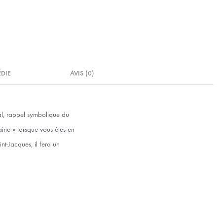
ÉDIE
AVIS (0)
tal, rappel symbolique du
ine » lorsque vous êtes en
nt-Jacques, il fera un