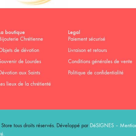
La boutique
Legal
Bijouterie Chrétienne
Paiement sécurisé
Objets de dévotion
Livraison et retours
Souvenir de Lourdes
Conditions générales de vente
Dévotion aux Saints
Politique de confidentialité
Les lieux de la chrétienté
ore tous droits réservés. Développé par
DéSIGNES
–
Mention
té
.