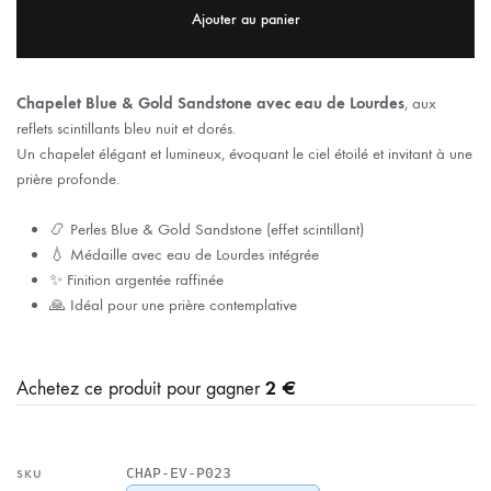
Ajouter au panier
Chapelet Blue & Gold Sandstone avec eau de Lourdes
, aux
reflets scintillants bleu nuit et dorés.
Un chapelet élégant et lumineux, évoquant le ciel étoilé et invitant à une
prière profonde.
📿 Perles Blue & Gold Sandstone (effet scintillant)
💧 Médaille avec eau de Lourdes intégrée
✨ Finition argentée raffinée
🙏 Idéal pour une prière contemplative
2 €
Achetez ce produit pour gagner
CHAP-EV-P023
SKU