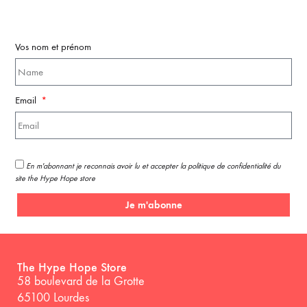
Vos nom et prénom
Email
En m'abonnant je reconnais avoir lu et accepter la politique de confidentialité du
site the Hype Hope store
Je m'abonne
The Hype Hope Store
58 boulevard de la Grotte
65100 Lourdes