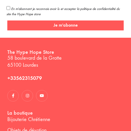
En m'abonnant je reconnais avoir lu et accepter la politique de confidentialité du
site the Hype Hope store
Je m'abonne
The Hype Hope Store
58 boulevard de la Grotte
65100 Lourdes
+33562315079
La boutique
Bijouterie Chrétienne
Objets de dévotion