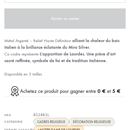
Ajouter au panier
Métal Argenté – Relief Haute Définition
alliant la chaleur du bois
italien à la brillance éclatante du Miro Silver.
Ce cadre représente
L’apparition de Lourdes.
Une pièce d’art
sacré raffinée, symbole de foi et de tradition italienne.
Disponible en 3 tailles
0 €
5 €
Achetez ce produit pour gagner entre
et
812461L
SKU
CATÉGORIE
CADRES RELIGIEUX
DÉCORATION RELIGIEUSE
THÈMES ASSOCIÉS
NOTRE DAME DE LOURDES