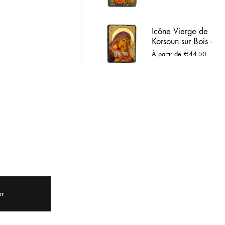
Tendresse
ACIER INOX
Maternelle,
Artisanat avec
Icône Vierge de
 LOURDES
Sceau (2 tailles)
Korsoun sur Bois -
Cadrage Intime et
À partir de
€
44.50
Tendresse,
Artisanat avec
Sceau (2 tailles)
er