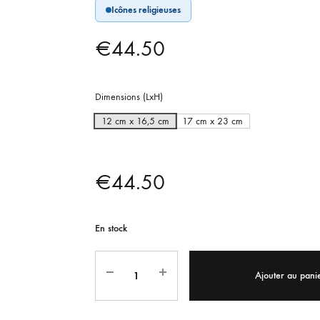
Icônes religieuses
IX RÉGIONALES
🛐 PRIER LES SAINTS
MARIAGE
JONCS
€
44.50
SOUVENIRS DE
BOLES CHRÉTIENS
COLLIER
PELETS
Dimensions (LxH)
12 cm x 16,5 cm
17 cm x 23 cm
€
44.50
En stock
Ajouter au pani