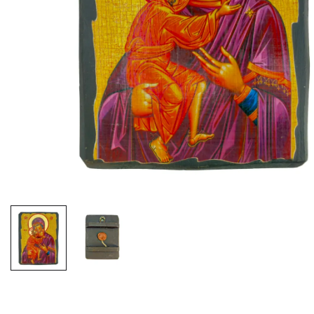
EX-VOTOS ET COEURS SACRÉS
MÉDAILLES JÉSUS
CRO
BOUGIES ET CIERGES
MÉDAILLE SAINTS
SYM
CUSTODES ET PYXIDES
MÉDAILLES ENFANTS
CHA