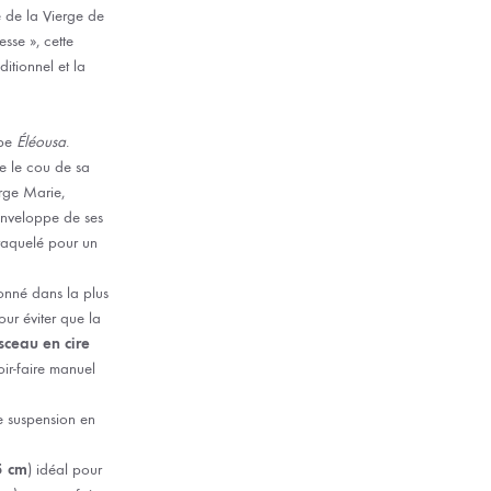
e de la Vierge de
sse », cette
itionnel et la
ype
Éléousa
.
ce le cou de sa
erge Marie,
enveloppe de ses
craquelé pour un
onné dans la plus
our éviter que la
sceau en cire
ir-faire manuel
 suspension en
5 cm
) idéal pour