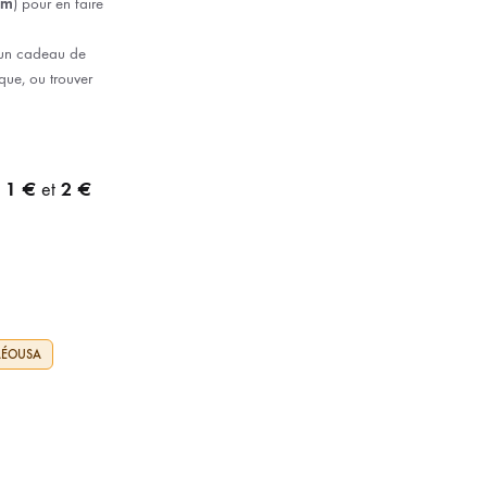
cm
) pour en faire
r un cadeau de
ue, ou trouver
1 €
2 €
e
et
ÉLÉOUSA