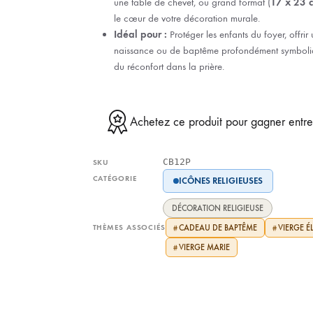
une table de chevet, ou grand format (
17 x 23 
le cœur de votre décoration murale.
Idéal pour :
Protéger les enfants du foyer, offri
naissance ou de baptême profondément symboliq
du réconfort dans la prière.
Achetez ce produit pour gagner entr
CB12P
SKU
CATÉGORIE
ICÔNES RELIGIEUSES
DÉCORATION RELIGIEUSE
THÈMES ASSOCIÉS
CADEAU DE BAPTÊME
VIERGE 
#
#
VIERGE MARIE
#