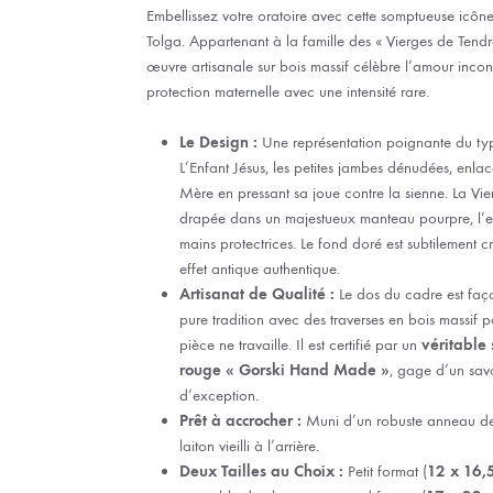
Embellissez votre oratoire avec cette somptueuse icôn
Tolga. Appartenant à la famille des « Vierges de Tendre
œuvre artisanale sur bois massif célèbre l’amour incond
protection maternelle avec une intensité rare.
Le Design :
Une représentation poignante du t
L’Enfant Jésus, les petites jambes dénudées, enla
Mère en pressant sa joue contre la sienne. La Vi
drapée dans un majestueux manteau pourpre, l’
mains protectrices. Le fond doré est subtilement 
effet antique authentique.
Artisanat de Qualité :
Le dos du cadre est faç
pure tradition avec des traverses en bois massif p
pièce ne travaille. Il est certifié par un
véritable 
rouge « Gorski Hand Made »
, gage d’un savo
d’exception.
Prêt à accrocher :
Muni d’un robuste anneau de
laiton vieilli à l’arrière.
Deux Tailles au Choix :
Petit format (
12 x 16,