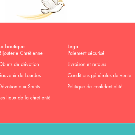
La boutique
Legal
Bijouterie Chrétienne
Paiement sécurisé
Objets de dévotion
Livraison et retours
Souvenir de Lourdes
Conditions générales de vente
Dévotion aux Saints
Politique de confidentialité
Les lieux de la chrétienté