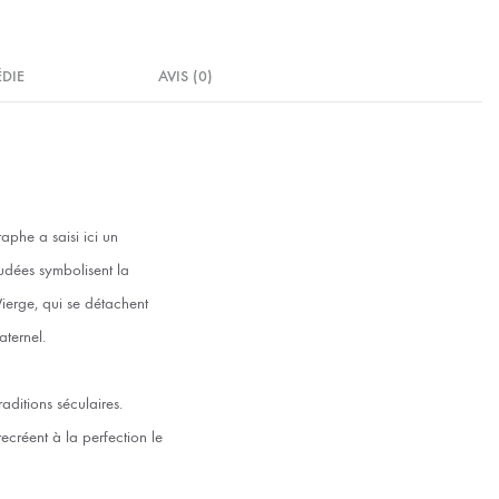
ÉDIE
AVIS (0)
aphe a saisi ici un
udées symbolisent la
Vierge, qui se détachent
ternel.
aditions séculaires.
ecréent à la perfection le