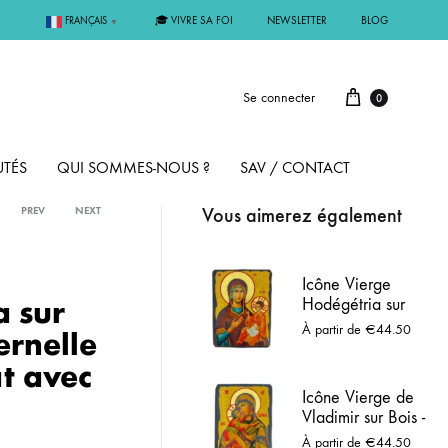
🎓 VIVRE SA FOI
NEWSLETTER
BLOG
FRANÇAIS
▼
Se connecter
0
TÉS
QUI SOMMES-NOUS ?
SAV / CONTACT
Vous aimerez également
PREV
NEXT
PAR MÉTAL
Icône Vierge
a sur
Hodégétria sur
ÊME
ARGENT
Bois - "Celle qui
À partir de
€
44.50
ernelle
montre le
Chemin", Artisanat
at avec
MMUNION
OR
avec Sceau (2
Icône Vierge de
tailles)
Vladimir sur Bois -
FIRMATION
PLAQUÉ OR
Modèle de
À partir de
€
44.50