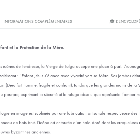
INFORMATIONS COMPLÉMENTAIRES
🎓 L’ENCYCLOP
fant et la Protection de la Mère.
s icônes de Tendresse, la Vierge de Tolga occupe une place à part. L’iconogr
aisissant : l’Enfant Jésus s’élance avec vivacité vers sa Mère. Ses jambes dén
tion (Dieu fait homme, fragile et confiant), tandis que les grandes mains de la 
 pourpre, expriment la sécurité et le refuge absolu que représente l’amour ma
logie en image est sublimée par une fabrication artisanale respectueuse des tr
neau de bois brut, l’icône est entourée d’un halo doré dont les craquelures r
uvres byzantines anciennes.