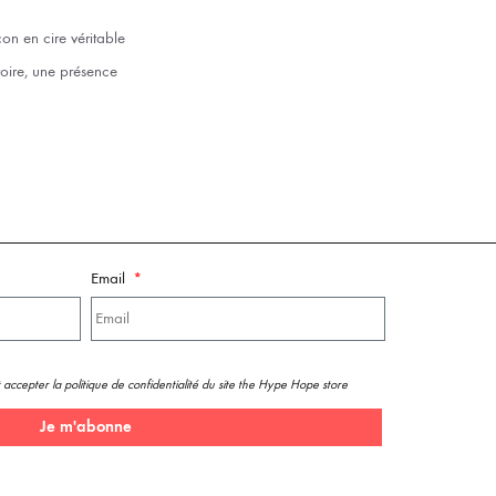
çon en cire véritable
toire, une présence
Email
 accepter la politique de confidentialité du site the Hype Hope store
Je m'abonne