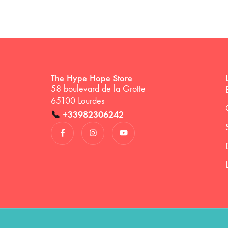
The Hype Hope Store
58 boulevard de la Grotte
65100 Lourdes
📞
+33982306242