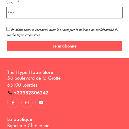
Email
En m'abonnant je reconnais avoir lu et accepter la politique de confidentialité du
site the Hype Hope store
Je m'abonne
The Hype Hope Store
58 boulevard de la Grotte
65100 Lourdes
📞
+33982306242
La boutique
Bijouterie Chrétienne