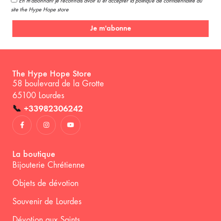
En m'abonnant je reconnais avoir lu et accepter la politique de confidentialité du
site the Hype Hope store
Je m'abonne
The Hype Hope Store
58 boulevard de la Grotte
65100 Lourdes
📞
+33982306242
La boutique
Bijouterie Chrétienne
Objets de dévotion
Souvenir de Lourdes
Dévotion aux Saints