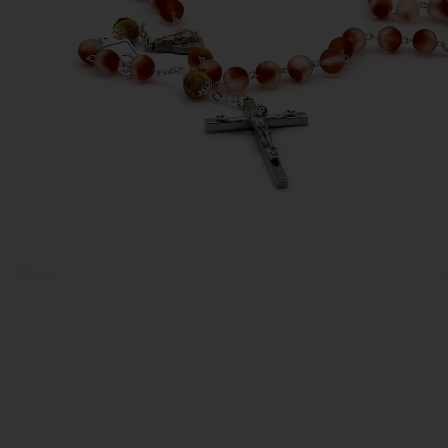
EX-VOTOS ET COEURS SACRÉS
MÉDAILLES JÉSUS
CRO
BOUGIES ET CIERGES
MÉDAILLE SAINTS
SYM
CUSTODES ET PYXIDES
MÉDAILLES ENFANTS
CHA