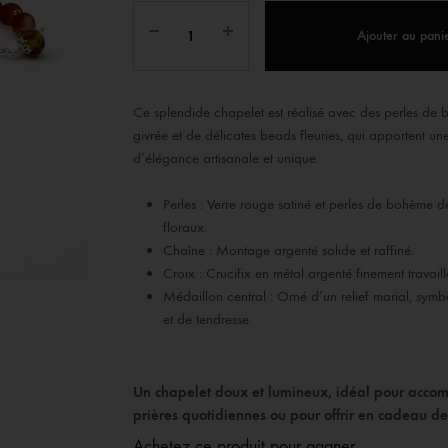
IX RÉGIONALES
🛐 PRIER LES SAINTS
MARIAGE
JONCS
Ajouter au pani
SOUVENIRS DE
BOLES CHRÉTIENS
COLLIER
PELETS
Ce splendide chapelet est réalisé avec des perles de
givrée et de délicates beads fleuries, qui apportent un
d’élégance artisanale et unique.
Perles : Verre rouge satiné et perles de bohème d
floraux.
Chaîne : Montage argenté solide et raffiné.
Croix : Crucifix en métal argenté finement travaill
Médaillon central : Orné d’un relief marial, sym
et de tendresse.
Un chapelet doux et lumineux, idéal pour acco
prières quotidiennes ou pour offrir en cadeau de 
Achetez ce produit pour gagner