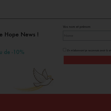
Vos nom et prénom
pe Hope News !
En m'abonnant je reconnais avoir lu et
au de -10%