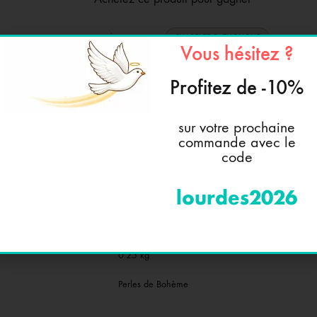
CATÉGORIE
CHAPELET CATHOLIQUE
Vous hésitez ?
CHAPELET BOHEMIAN BEADS
THÈMES ASSOCIÉS
COLLECTION BOHÈME CHIC
#
Profitez de -10%
sur votre prochaine
commande avec le
code
lourdes2026
S COMPLÉMENTAIRES
🎓 L’ENCYCLOPÉDIE
0.25 kg
Perles de Bohème