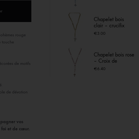
ACIER INOX
er
Chapelet bois
 LOURDES
clair – crucifix
émaillé bleu de
€
3.00
 bohèmes rouge
Lourdes
e touche
Chapelet bois rose
– Croix de
écorées de motifs
Lourdes
€
6.40
é.
bole de dévotion
mpagner vos
foi et de cœur.