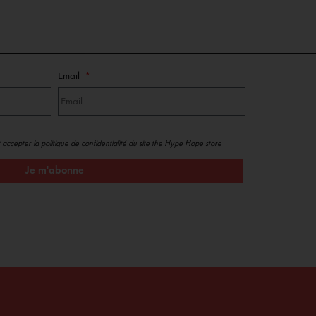
Email
 accepter la politique de confidentialité du site the Hype Hope store
Je m'abonne