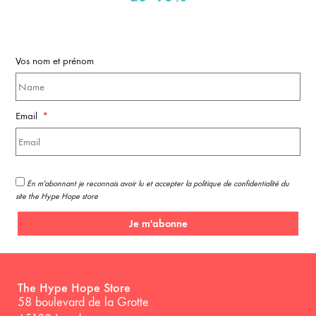
Vos nom et prénom
Email
En m'abonnant je reconnais avoir lu et accepter la politique de confidentialité du
site the Hype Hope store
Je m'abonne
The Hype Hope Store
58 boulevard de la Grotte