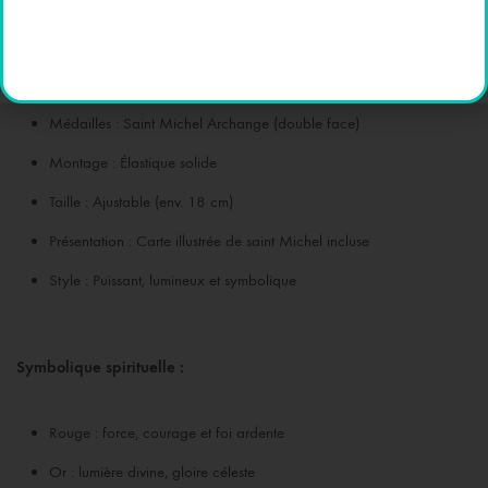
Dévotion : Saint Michel Archange
Perles : Verre ou pierre naturelle (rouge, doré, ambre)
Intercalaires : Métal doré décoratif
Médailles : Saint Michel Archange (double face)
Montage : Élastique solide
Taille : Ajustable (env. 18 cm)
Présentation : Carte illustrée de saint Michel incluse
Style : Puissant, lumineux et symbolique
Symbolique spirituelle :
Rouge : force, courage et foi ardente
Or : lumière divine, gloire céleste