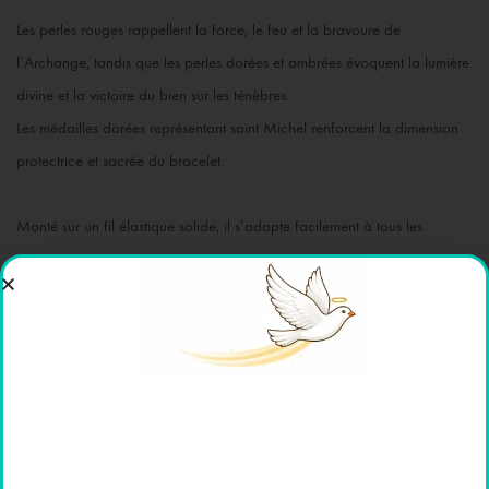
Les perles rouges rappellent la force, le feu et la bravoure de
l’Archange, tandis que les perles dorées et ambrées évoquent la lumière
divine et la victoire du bien sur les ténèbres.
Les médailles dorées représentant saint Michel renforcent la dimension
protectrice et sacrée du bracelet.
Monté sur un fil élastique solide, il s’adapte facilement à tous les
poignets.
Il est présenté avec une carte illustrée de saint Michel terrassant le
dragon, symbole de sa mission de défense contre le mal.
Caractéristiques :
Type : Bracelet de prière élastique