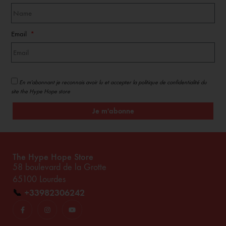
Email
En m'abonnant je reconnais avoir lu et accepter la politique de confidentialité du
site the Hype Hope store
Je m'abonne
The Hype Hope Store
58 boulevard de la Grotte
65100 Lourdes
📞
+33982306242